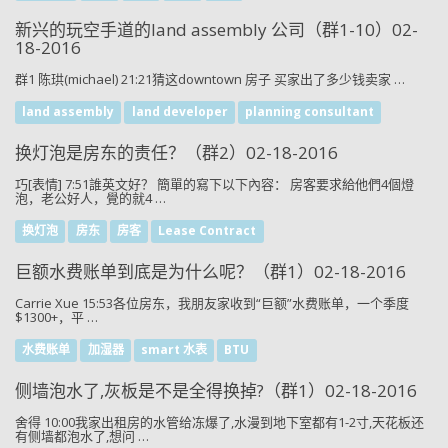
新兴的玩空手道的land assembly 公司（群1-10）02-
18-2016
群1 陈珙(michael) 21:21猜这downtown 房子 买家出了多少钱卖家 …
land assembly
land developer
planning consultant
换灯泡是房东的责任？（群2）02-18-2016
巧[表情] 7:51誰英文好？ 簡單的寫下以下內容： 房客要求給他們4個燈
泡，老公好人，覺的就4 …
换灯泡
房东
房客
Lease Contract
巨额水费账单到底是为什么呢？（群1）02-18-2016
Carrie Xue 15:53各位房东，我朋友家收到“巨额”水费账单，一个季度
$1300+，平 …
水费账单
加湿器
smart 水表
BTU
侧墙泡水了,灰板是不是全得换掉?（群1）02-18-2016
舍得 10:00我家出租房的水管给冻爆了,水漫到地下室都有1-2寸,天花板还
有侧墙都泡水了,想问 …