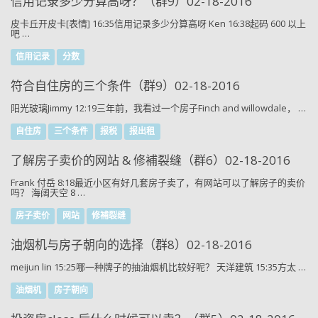
信用记录多少分算高呀？（群9）02-18-2016
皮卡丘开皮卡[表情] 16:35信用记录多少分算高呀 Ken 16:38起码 600 以上
吧 …
信用记录
分数
符合自住房的三个条件（群9）02-18-2016
阳光玻璃Jimmy 12:19三年前，我看过一个房子Finch and willowdale， …
自住房
三个条件
报税
报出租
了解房子卖价的网站 & 修補裂缝（群6）02-18-2016
Frank 付岳 8:18最近小区有好几套房子卖了，有网站可以了解房子的卖价
吗？ 海阔天空 8 …
房子卖价
网站
修補裂缝
油烟机与房子朝向的选择（群8）02-18-2016
meijun lin 15:25哪一种牌子的抽油烟机比较好呢？ 天洋建筑 15:35方太 …
油烟机
房子朝向