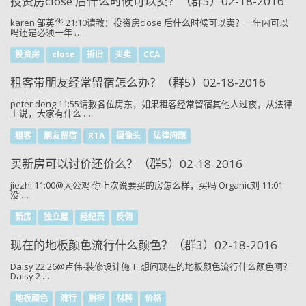
投资房close 后什么时候可以卖？（群5）02-18-2016
karen 邹英华 21:10请教：投资房close 后什么时候可以卖？一年内可以
吗还是必须一年 …
投资房
close
折旧
买卖
CCA
租客带朋友经常留宿怎么办？（群5）02-18-2016
peter deng 11:55请教各位房东，如果租客经常留宿其他人过夜，从法律
上说，大家有什么 …
租客
朋友留宿
RTA
摄像头
法律问题
买新房可以讨价还价么？（群5）02-18-2016
jiezhi 11:00@大公鸡 你上次说要买的房怎么样，买吗 Organic刘 11:01
没 …
新房
独立屋
经纪费
反佣
现在的地板颜色流行什么颜色？（群3）02-18-2016
Daisy 22:26@卢伟-装修设计施工 想问现在的地板颜色流行什么颜色啊？
Daisy 2 …
地板颜色
流行
厨柜
材料
价格