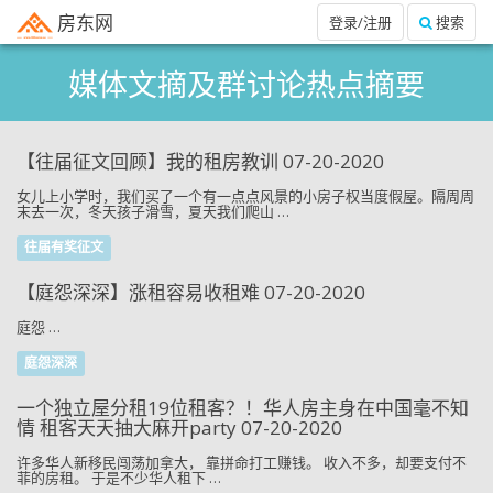
房东网
登录/注册
搜索
媒体文摘及群讨论热点摘要
【往届征文回顾】我的租房教训 07-20-2020
女儿上小学时，我们买了一个有一点点风景的小房子权当度假屋。隔周周
末去一次，冬天孩子滑雪，夏天我们爬山 …
往届有奖征文
【庭怨深深】涨租容易收租难 07-20-2020
庭怨 …
庭怨深深
一个独立屋分租19位租客？！华人房主身在中国毫不知
情 租客天天抽大麻开party 07-20-2020
许多华人新移民闯荡加拿大， 靠拼命打工赚钱。 收入不多，却要支付不
菲的房租。 于是不少华人租下 …