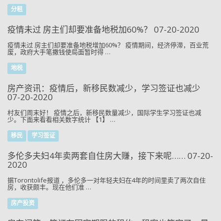
分租
疫情未过 房主们却要准备地税加60%？ 07-20-2020
疫情未过 房主们却要准备地税增加60%？ 疫情期间，经济停滞，百业荒
废，政府大手笔撒钱使局面暂时得 …
地税
房产资讯：疫情后，新移民数减少，学习签证也减少
07-20-2020
村友们周末好！ 疫情之后，新移民数量减少，国际学生学习签证也减
少。下面来看看相关数字统计 【1】 …
移民
学习签证
多伦多夫妇4年卖两套自住房大赚，接下来呢…… 07-20-
2020
据Torontolife报道 ，多伦多一对年轻夫妇在4年的时间里卖了两次自住
房，收获颇丰。现在他们准 …
房产投资