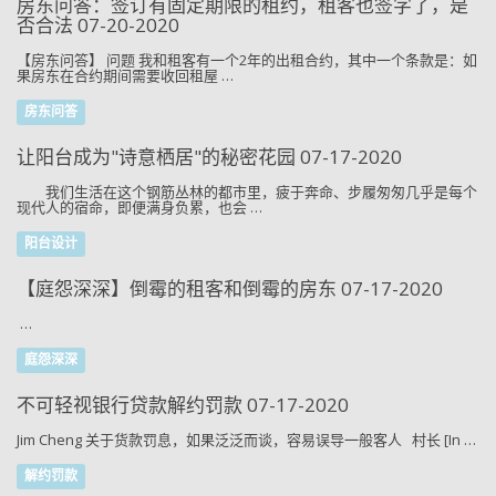
房东问答：签订有固定期限的租约，租客也签字了，是
否合法 07-20-2020
【房东问答】 问题 我和租客有一个2年的出租合约，其中一个条款是：如
果房东在合约期间需要收回租屋 …
房东问答
让阳台成为"诗意栖居"的秘密花园 07-17-2020
我们生活在这个钢筋丛林的都市里，疲于奔命、步履匆匆几乎是每个
现代人的宿命，即便满身负累，也会 …
阳台设计
【庭怨深深】倒霉的租客和倒霉的房东 07-17-2020
…
庭怨深深
不可轻视银行贷款解约罚款 07-17-2020
Jim Cheng 关于货款罚息，如果泛泛而谈，容易误导一般客人 村长 [In …
解约罚款