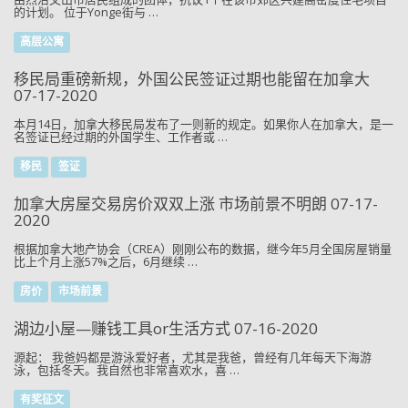
的计划。 位于Yonge街与 …
高层公寓
移民局重磅新规，外国公民签证过期也能留在加拿大
07-17-2020
本月14日，加拿大移民局发布了一则新的规定。如果你人在加拿大，是一
名签证已经过期的外国学生、工作者或 …
移民
签证
加拿大房屋交易房价双双上涨 市场前景不明朗 07-17-
2020
根据加拿大地产协会（CREA）刚刚公布的数据，继今年5月全国房屋销量
比上个月上涨57%之后，6月继续 …
房价
市场前景
湖边小屋—赚钱工具or生活方式 07-16-2020
源起： 我爸妈都是游泳爱好者，尤其是我爸，曾经有几年每天下海游
泳，包括冬天。我自然也非常喜欢水，喜 …
有奖征文