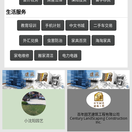
生活服务
教育培训
手机计划
中文书城
二手车交易
外汇兑换
虫害防治
家具百货
海淘家具
家电维修
搬家清洁
电力电器
百年园艺建筑工程有限公司
Century LandScaping Construction
小沈阳园艺
Inc.
小沈阳园艺