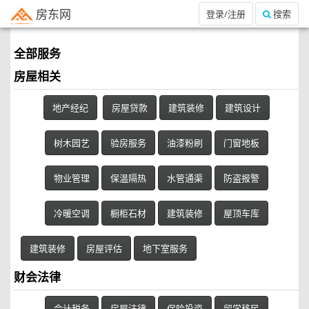
房东网
登录/注册
搜索
全部服务
房屋相关
地产经纪
房屋贷款
建筑装修
建筑设计
树木园艺
验房服务
油漆粉刷
门窗地板
物业管理
保温隔热
水管通渠
防盗报警
冷暖空调
橱柜石材
建筑装修
屋顶车库
建筑装修
房屋评估
地下室服务
财会法律
会计税务
房屋法律
保险投资
留学移民