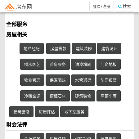
房东网
登录/注册
搜索
全部服务
房屋相关
地产经纪
房屋贷款
建筑装修
建筑设计
树木园艺
验房服务
油漆粉刷
门窗地板
物业管理
保温隔热
水管通渠
防盗报警
冷暖空调
橱柜石材
建筑装修
屋顶车库
建筑装修
房屋评估
地下室服务
财会法律
会计税务
房屋法律
保险投资
留学移民