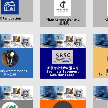
C Renovation
YiMo Renovation INC
A
一墨建筑
新景专业土库补漏公司
 Dry Waterproofing
Seamless Basement
防水公司
Ben's
Solutions Corp.