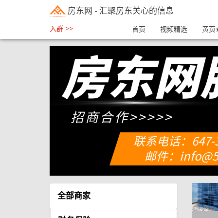
房东网
- 汇聚房东关心的信息
入群 >>
首页
视频精选
黄页
全部商家