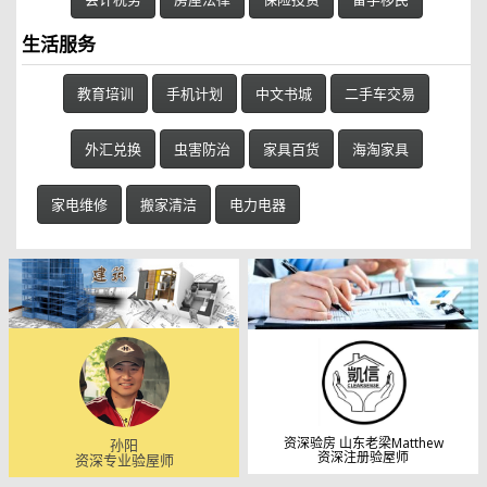
生活服务
教育培训
手机计划
中文书城
二手车交易
外汇兑换
虫害防治
家具百货
海淘家具
家电维修
搬家清洁
电力电器
资深验房 山东老梁Matthew
孙阳
资深注册验屋师
资深专业验屋师