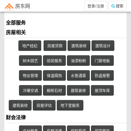
房东网
登录/注册
搜索
全部服务
房屋相关
地产经纪
房屋贷款
建筑装修
建筑设计
树木园艺
验房服务
油漆粉刷
门窗地板
物业管理
保温隔热
水管通渠
防盗报警
冷暖空调
橱柜石材
建筑装修
屋顶车库
建筑装修
房屋评估
地下室服务
财会法律
会计税务
房屋法律
保险投资
留学移民