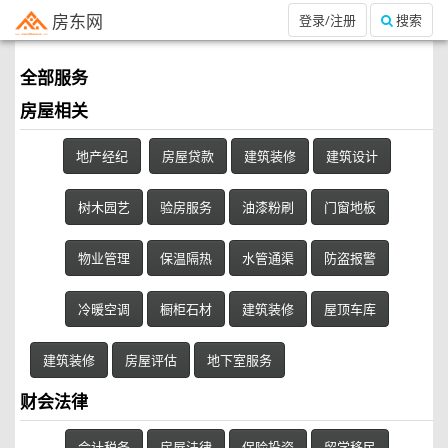
房东网
登录/注册
搜索
全部服务
房屋相关
地产经纪
房屋贷款
建筑装修
建筑设计
树木园艺
验房服务
油漆粉刷
门窗地板
物业管理
保温隔热
水管通渠
防盗报警
冷暖空调
橱柜石材
建筑装修
屋顶车库
建筑装修
房屋评估
地下室服务
财会法律
会计税务
房屋法律
保险投资
留学移民