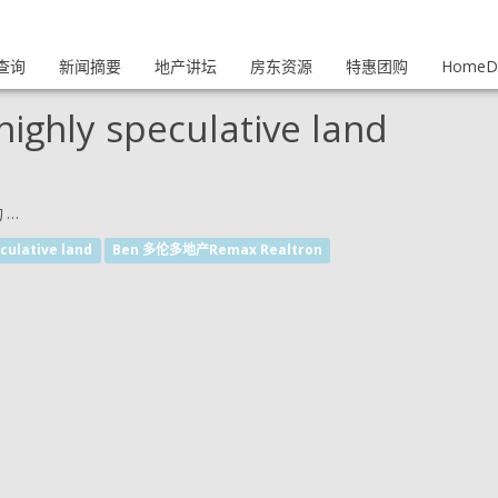
查询
新闻摘要
地产讲坛
房东资源
特惠团购
HomeDi
highly speculative land
的 …
culative land
Ben 多伦多地产Remax Realtron