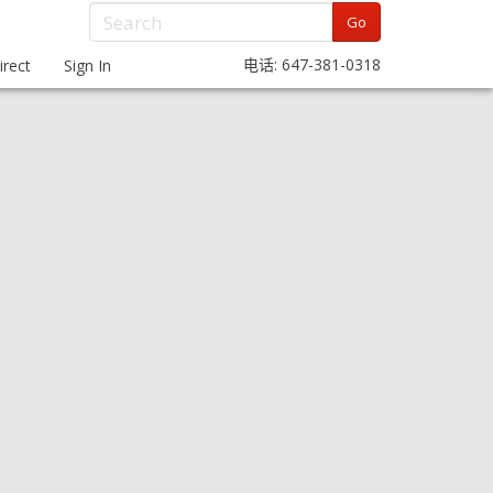
Go
电话: 647-381-0318
rect
Sign In