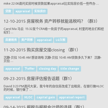
mike 22:06请问买房时候贷款如果appraisal比实际房价低一些咋办 …
贷款
appraisal
实际房价
12-10-2015 房屋税务 资产转移就能逃税吗？（群3）
Carol Ma 马云 15:32发个CRA给一处房子的appraisal, 村里的地主们和经
纪们 …
房屋税务
资产转移
appraisal
LG欠税
11-20-2015 购买房屋交接closing （群1）
沉静-贝拉 10:45 AM 想咨询哈 沉静-贝拉 10:45 AM贷款多久下来？ 沉静-
贝拉 …
appraisal
下offer
closing day
title change
09-23-2015 房屋评估报告话题（群1）
David 3:23 PM请问大家，我今年的自住房改成了出租房，在银行做HLOC
的时候，银行做了 …
appraisal
HLOC
capital gain
appraisal report
09-14-2015 报税与报税会计师的选择（群1）