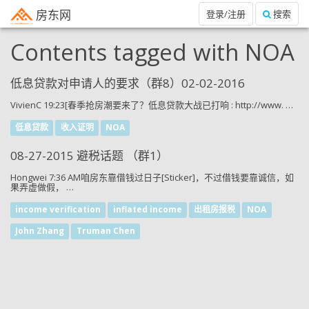
房东网
登录/注册
搜索
Contents tagged with
NOA
低息贷款对申请人的要求（群8）02-02-2016
VivienC 19:23[春季抢房潮要来了？低息贷款大战已打响 : http://www. …
低息贷款
收入证明
NOA
08-27-2015 避税话题 （群1）
Hongwei 7:36 AM咱房东靠借钱过日子[Sticker]，不过借钱要靠诚信，如
果弄虚做假， …
income verification
inflated income
出租房报税
NOA
John Zhang
Truman Chen