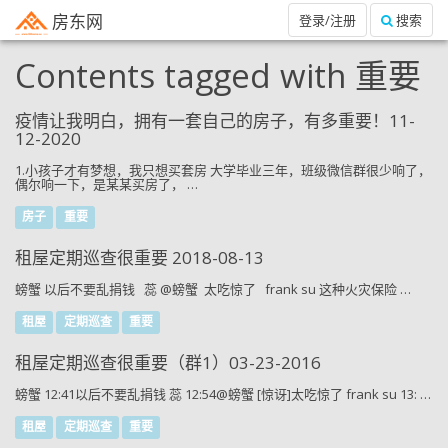
房东网
登录/注册
搜索
Contents tagged with
重要
疫情让我明白，拥有一套自己的房子，有多重要！11-
12-2020
1.小孩子才有梦想，我只想买套房 大学毕业三年，班级微信群很少响了，
偶尔响一下，是某某买房了， …
房子
重要
租屋定期巡查很重要 2018-08-13
螃蟹 以后不要乱捐钱 蕊 @螃蟹 太吃惊了 frank su 这种火灾保险 …
租屋
定期巡查
重要
租屋定期巡查很重要（群1）03-23-2016
螃蟹 12:41以后不要乱捐钱 蕊 12:54@螃蟹 [惊讶]太吃惊了 frank su 13: …
租屋
定期巡查
重要