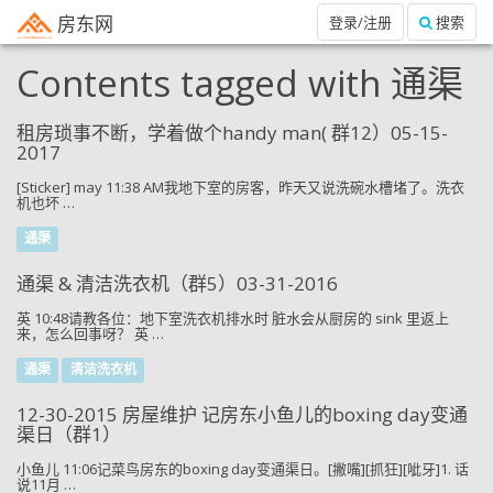
房东网
登录/注册
搜索
Contents tagged with
通渠
租房琐事不断，学着做个handy man( 群12）05-15-
2017
[Sticker] may 11:38 AM我地下室的房客，昨天又说洗碗水槽堵了。洗衣
机也坏 …
通渠
通渠 & 清洁洗衣机（群5）03-31-2016
英 10:48请教各位：地下室洗衣机排水时 脏水会从厨房的 sink 里返上
来，怎么回事呀？ 英 …
通渠
清洁洗衣机
12-30-2015 房屋维护 记房东小鱼儿的boxing day变通
渠日（群1）
小鱼儿 11:06记菜鸟房东的boxing day变通渠日。[撇嘴][抓狂][呲牙]1. 话
说11月 …