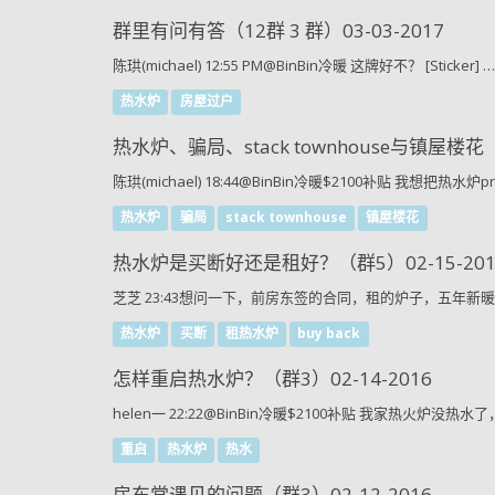
群里有问有答（12群 3 群）03-03-2017
陈珙(michael) 12:55 PM@BinBin冷暖 这牌好不？ [Sticker] …
热水炉
房屋过户
热水炉、骗局、stack townhouse与镇屋楼花（群
陈珙(michael) 18:44@BinBin冷暖$2100补贴 我想把热水炉pr
热水炉
骗局
stack townhouse
镇屋楼花
热水炉是买断好还是租好？（群5）02-15-201
芝芝 23:43想问一下，前房东签的合同，租的炉子，五年新暖气炉
热水炉
买断
租热水炉
buy back
怎样重启热水炉？（群3）02-14-2016
helen一 22:22@BinBin冷暖$2100补贴 我家热火炉没
重启
热水炉
热水
房东常遇见的问题（群3）02-12-2016