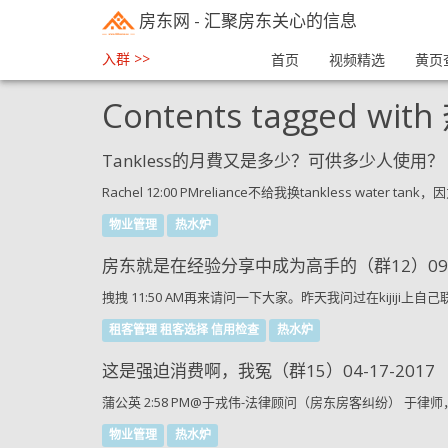
房东网
- 汇聚房东关心的信息
入群 >>
首页
视频精选
黄页
Contents tagged with
Tankless的月費又是多少？可供多少人使用？（ai
Rachel 12:00 PMreliance不给我换tankless water tank
物业管理
热水炉
房东就是在经验分享中成为高手的（群12）09-2
拽拽 11:50 AM再来请问一下大家。昨天我问过在kijiji上
租客管理 租客选择 信用检查
热水炉
这是强迫消费啊，我冤（群15）04-17-2017
蒲公英 2:58 PM@于戎伟-法律顾问（房东房客纠纷） 于
物业管理
热水炉