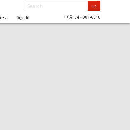
Go
电话: 647-381-0318
rect
Sign In