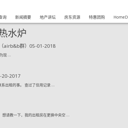
查询
新闻摘要
地产讲坛
房东资源
特惠团购
HomeDi
热水炉
rb&b群）05-01-2018
，因为现 …
0-2017
自己联系出租的事。 查过了信用记录 …
律师，想请教一下，我的出租房在更换中央空 …