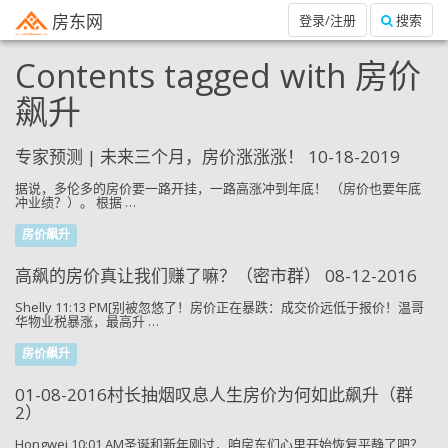
房东网
登录/注册
搜索
Contents tagged with
房价
飙升
专家预测 | 未来三个月，房价涨涨涨！ 10-18-2019
据说，多伦多的房价要一路开挂，一路高涨冲到年底！ （房价也要年底
冲业绩？）。 根据 …
房价飙升
高飙的房价真让我们赚了嘛？（密市群） 08-12-2016
Shelly 11:13 PM[别被忽悠了！房价正在暴跌：成交价远低于报价！温哥
华物业税暴涨，最高升 …
房价飙升
01-08-2016村长抽烟叹息人生房价​为何如此飙升（群
2）
Hongwei 10:01 AM圣诞和新年刚过，咱房东们心里开始恢复平静了吧？