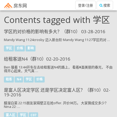
房东网
登录/注册
搜索
Contents tagged with
学区
学区的对价格的影响有多大？（群10） 03-28-2016
Mandy Wang 11:24crosby 迈入新台阶 Mandy Wang 11:27学区的对 …
学区
价格
影响
给租客送N4（群10）02-20-2016
Ben 猫着 13:44开车在去给租客送N4的路上， 看着⬇️面美丽的春光， 不由
得开心起来，天气真 …
租客
N4
学区
价格
是富人区决定学区 还是学区决定富人区？（群10）02-
19-2016
醋溜白菜 22:15朋友家隔壁正在抢offer. 开价98万。 大家猜成交多少？
Nina 22: …
富人区
学区
C07